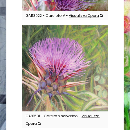
GA113922 - Carciofo V -
Visualizza Opera
GA81531 - Carciofo selvatico -
Visualizza
Opera