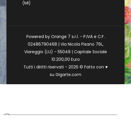
(MI)
Powered by Orange 7 s.r.l. - P.IVA e C.F.
02486790468 | Via Nicola Pisano 76L,
Viareggio (LU) - 55049 | Capitale Sociale
10.200,00 Euro
Tutti i diritti riservati - 2026 © Fatto con
♥
su
Gigarte.com
Le tue preferenze relative alla privacy
Informativa sulla raccolta