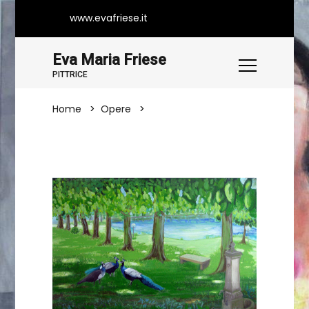
www.evafriese.it
Eva Maria Friese
PITTRICE
Home
Opere
L'Oasi I