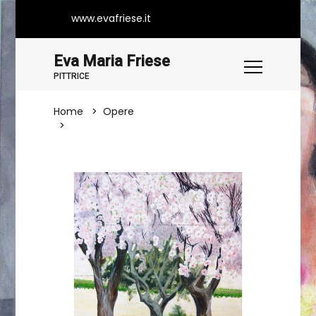
www.evafriese.it
Eva Maria Friese
PITTRICE
Home
Opere
Due Mandorli In Fiore E Un Ulivo Davanti
Alle Mura Di Gerusalemme