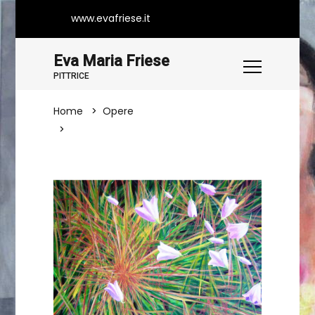
www.evafriese.it
Eva Maria Friese
PITTRICE
Home
Opere
Campanule Sull'isola Di Sylt