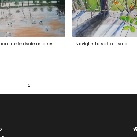
sacro nelle risaie milanesi
Naviglietto sotto il sole
o
1
2
3
4
5
6
7
8
9
10
11
12
13
14
15
16
17
o