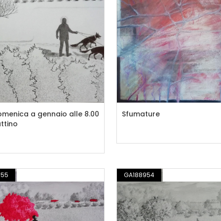
menica a gennaio alle 8.00
Sfumature
ttino
955
DISEGNO / ILLUSTRAZIONE
GA188954
DISEGNO / ILLUST