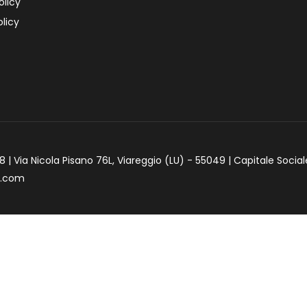
olicy
licy
 | Via Nicola Pisano 76L, Viareggio (LU) - 55049 | Capitale Social
e.com
iva sulla raccolta
Le tue preferenze relative alla priva