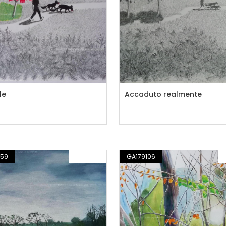
le
Accaduto realmente
459
PITTURA
GA179106