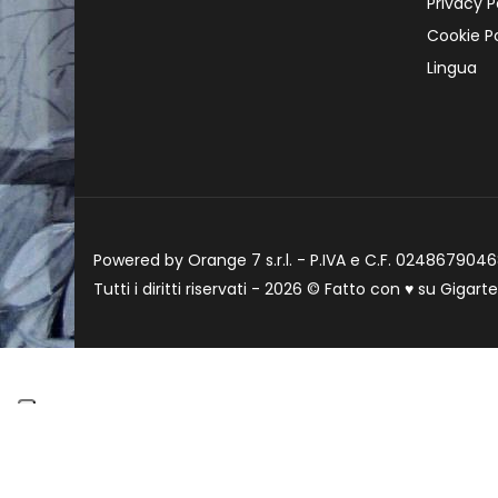
Privacy P
Cookie Po
Lingua
Powered by Orange 7 s.r.l. - P.IVA e C.F. 02486790468
Tutti i diritti riservati - 2026 © Fatto con
♥
su
Gigart
Informat