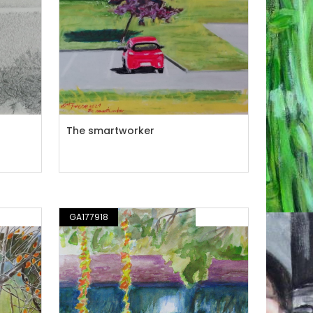
The smartworker
PITTURA
GA177918
PITTURA