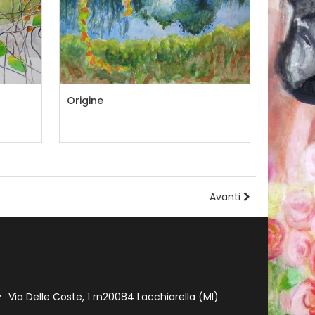
Origine
18
19
20
21
22
23
24
25
26
Avanti
Via Delle Coste, 1 rn20084 Lacchiarella (MI)