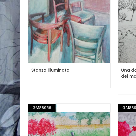
Stanza illuminata
Una do
del ma
GA188956
DISEGNO / ILLUSTRAZIONE
GA188