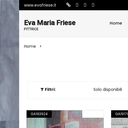
www.evafriese.it
Eva Maria Friese
Home
PITTRICE
Home
Opere
Filtri:
Tutte le opere
Solo disponibili
GA193924
PITTURA
GA1917