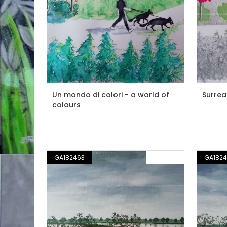
Un mondo di colori - a world of
Surrea
colours
GA182463
PITTURA
GA182