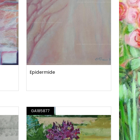
Epidermide
RAZIONE
GA185877
DISEGNO / ILLUSTRAZIONE