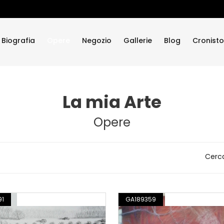
Biografia
Opere
Negozio
Gallerie
Blog
Cronisto
La mia Arte
Opere
Cerc
91
DISEGNO / ILLUSTRAZIONE
GA189359
DISEGNO / ILLUST