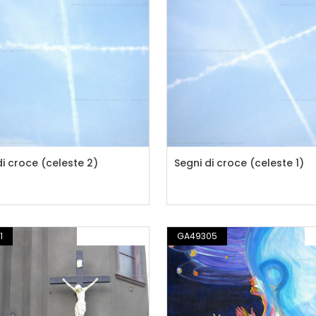
di croce (celeste 2)
Segni di croce (celeste 1)
1
FOTOGRAFIA
GA49305