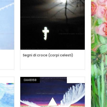
Segni di croce (corpi celesti)
PITTURA
GA48168
PITTURA