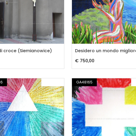
di croce (Siemianowice)
Desidero un mondo miglior
€ 750,00
66
PITTURA
GA48165