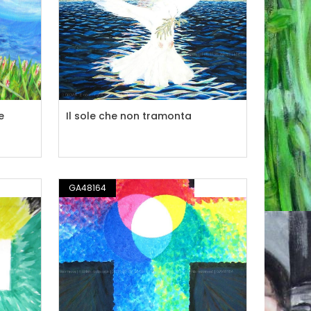
e
Il sole che non tramonta
PITTURA
GA48164
PITTURA