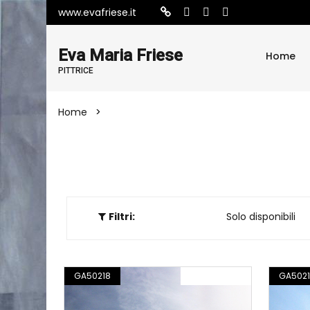
www.evafriese.it
Eva Maria Friese
Home
PITTRICE
Home
Opere
Filtri:
Tutte le opere
Solo disponibili
GA50218
FOTOGRAFIA
GA5021