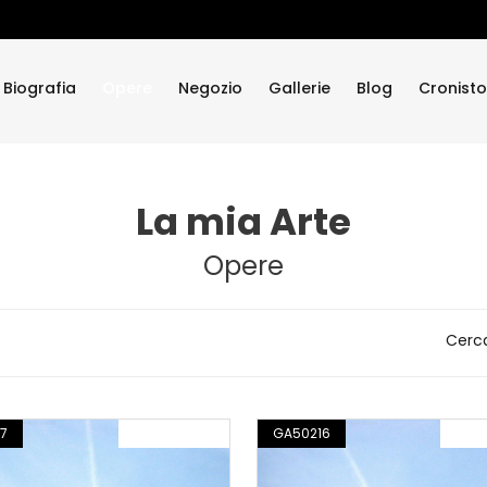
Biografia
Opere
Negozio
Gallerie
Blog
Cronisto
La mia Arte
Opere
Cerc
7
FOTOGRAFIA
GA50216
FOT