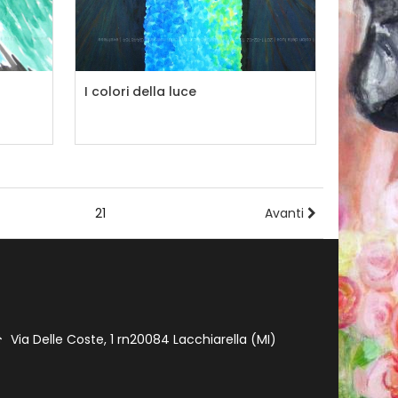
I colori della luce
18
19
20
21
22
23
24
25
26
Avanti
Via Delle Coste, 1 rn20084 Lacchiarella (MI)