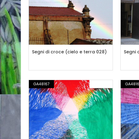
Segni di croce (cielo e terra 028)
Segni 
GA48167
PITTURA
GA481