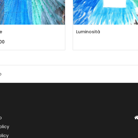
e
Luminosità
00
o
1
2
3
4
5
6
7
8
9
10
11
12
13
14
15
16
17
o
olicy
licy