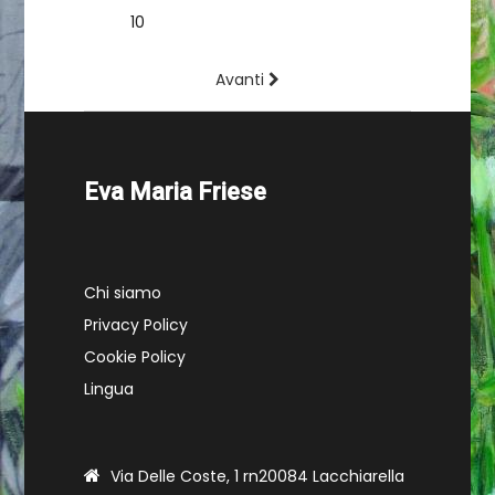
9
10
11
12
13
14
15
16
17
18
19
20
21
22
23
24
25
26
Avanti
Eva Maria Friese
Chi siamo
Privacy Policy
Cookie Policy
Lingua
Via Delle Coste, 1 rn20084 Lacchiarella