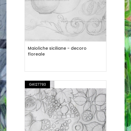
Maioliche siciliane - decoro
floreale
GA127793
DISEGNO / ILLUSTRAZIONE