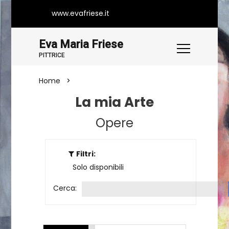
www.evafriese.it
Eva Maria Friese
PITTRICE
Home
Opere
La mia Arte
Opere
Filtri:
Tutte le opere
Solo disponibili
Cerca: