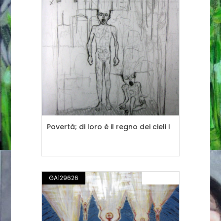
Povertà; di loro è il regno dei cieli I
GA129626
PITTURA