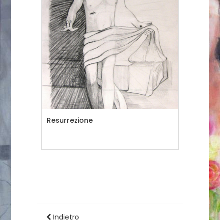
Resurrezione
Indietro
1
2
3
4
5
6
7
8