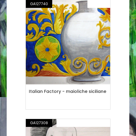
GA127740
PITTURA
Italian Factory - maioliche siciliane
GA127308
DISEGNO / ILLUSTRAZIONE