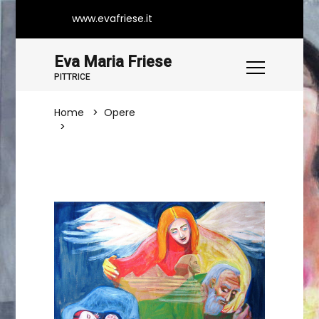
www.evafriese.it
Eva Maria Friese
PITTRICE
Home
Opere
Alzati, Prendi Il Bambino E Sua Madre E
Fuggi In Egitto (Mt 2,13-23)