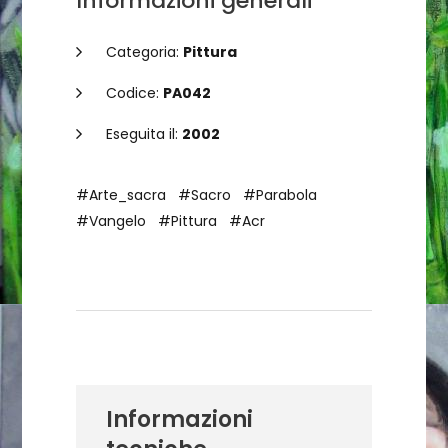
Informazioni generali
Categoria:
Pittura
Codice:
PA042
Eseguita il:
2002
#Arte_sacra
#Sacro
#Parabola
#Vangelo
#Pittura
#Acr
Dettagli dell'opera
Informazioni