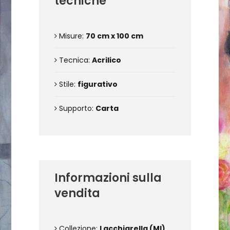
tecniche
Misure:
70 cm x 100 cm
Tecnica:
Acrilico
Stile:
figurativo
Supporto:
Carta
Informazioni sulla
vendita
Collezione:
Lacchiarella (MI)