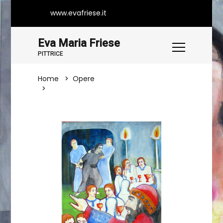
www.evafriese.it
Eva Maria Friese
PITTRICE
Home
Opere
Molti Sono Chiamati Ma Pochi Eletti...
(Mt 22,1-14)