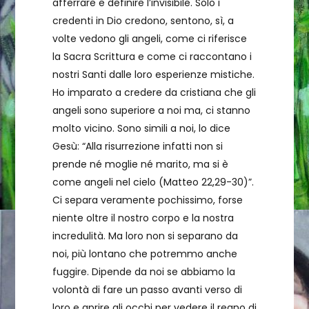
afferrare e definire l’invisibile. Solo i
credenti in Dio credono, sentono, sì, a
volte vedono gli angeli, come ci riferisce
la Sacra Scrittura e come ci raccontano i
nostri Santi dalle loro esperienze mistiche.
Ho imparato a credere da cristiana che gli
angeli sono superiore a noi ma, ci stanno
molto vicino. Sono simili a noi, lo dice
Gesù: “Alla risurrezione infatti non si
prende né moglie né marito, ma si è
come angeli nel cielo (Matteo 22,29-30)”.
Ci separa veramente pochissimo, forse
niente oltre il nostro corpo e la nostra
incredulità. Ma loro non si separano da
noi, più lontano che potremmo anche
fuggire. Dipende da noi se abbiamo la
volontà di fare un passo avanti verso di
loro e aprire gli occhi per vedere il regno di