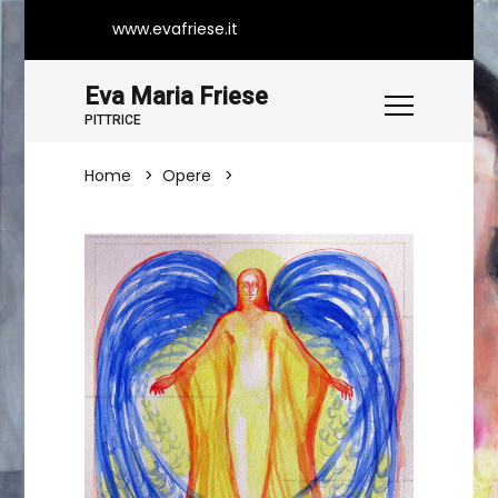
www.evafriese.it
Eva Maria Friese
PITTRICE
Home
Opere
Angelo I